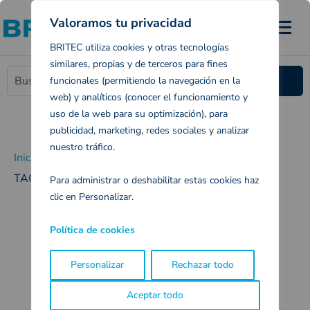
Valoramos tu privacidad
BRITEC utiliza cookies y otras tecnologías
similares, propias y de terceros para fines
funcionales (permitiendo la navegación en la
web) y analíticos (conocer el funcionamiento y
Catálogos
Contacto
uso de la web para su optimización), para
publicidad, marketing, redes sociales y analizar
nuestro tráfico.
Inicio
»
Calefacción Interior
»
Convectores eléctricos
»
TACTIC PRO 2500 W
Para administrar o deshabilitar estas cookies haz
clic en Personalizar.
Política de cookies
Personalizar
Rechazar todo
Aceptar todo