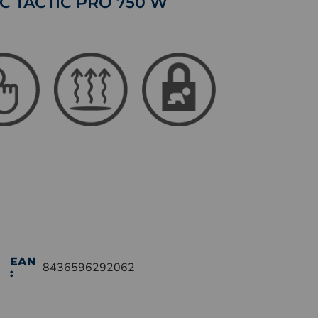
TEC TACTIC PRO 750 W
EAN
8436596292062
: