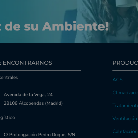
t de su Ambiente!
 ENCONTRARNOS
PRODUC
Centrales
ACS
Climatizaci
Avenida de la Vega, 24
28108 Alcobendas (Madrid)
Tratamiento
gístico
Ventilación
Calefacción
C/ Prolongación Pedro Duque, S/N