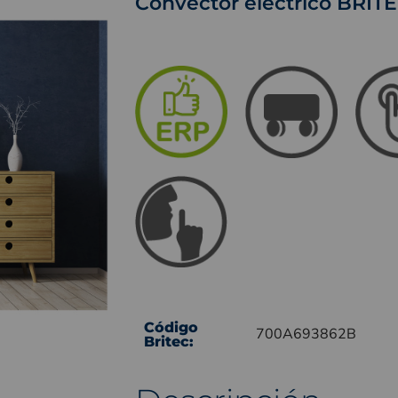
Convector eléctrico BRI
Código
700A693862B
Britec: